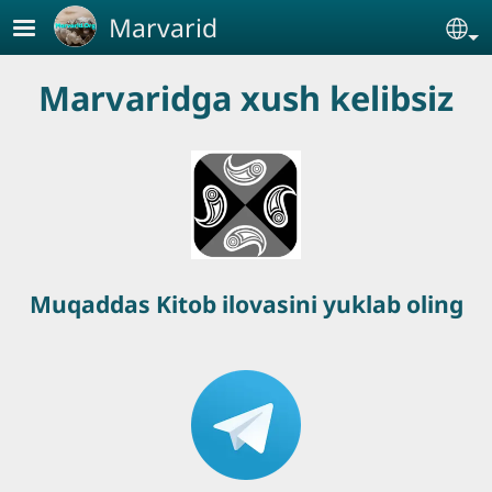
Skip to main content
Marvarid
Se
Marvaridga xush kelibsiz
Muqaddas Kitob ilovasini yuklab oling