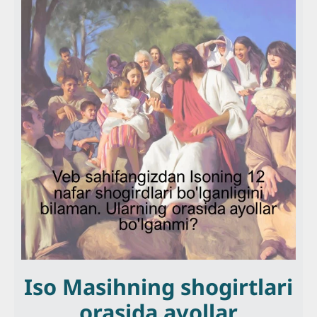
Iso Masihning shogirtlari
orasida ayollar