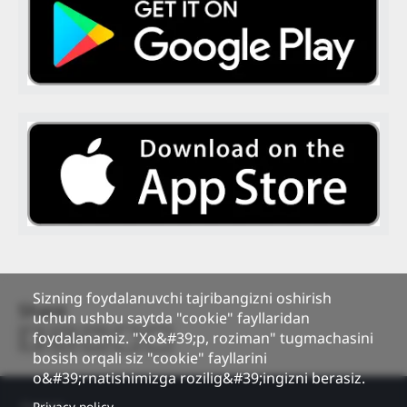
Sizning foydalanuvchi tajribangizni oshirish
Share
uchun ushbu saytda "cookie" fayllaridan
foydalanamiz. "Xo&#39;p, roziman" tugmachasini
bosish orqali siz "cookie" fayllarini
o&#39;rnatishimizga rozilig&#39;ingizni berasiz.
Footer
Privacy policy
Contact