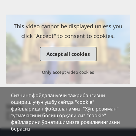
This video cannot be displayed unless you
click "Accept" to consent to cookies.
Accept all cookies
Only accept video cookies
Сизнинг фойдаланувчи тажрибангизни
ошириш учун ушбу сайтда "cookie"
Share
файлларидан фойдаланамиз. "Хўп, розиман"
тугмачасини босиш орқали сиз "cookie"
файлларини ўрнатишимизга розилиғингизни
берасиз.
Footer