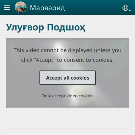
Skip to main content
Марварид
Se
Улуғвор Подшоҳ
This video cannot be displayed unless you
click "Accept" to consent to cookies.
Accept all cookies
Only accept video cookies