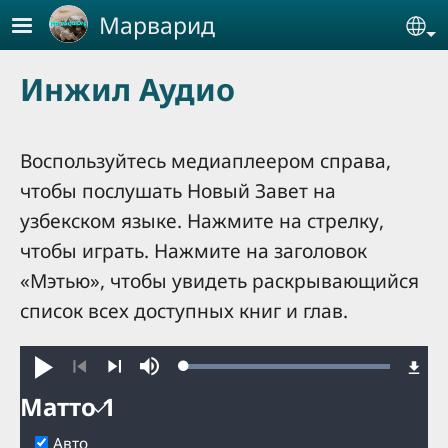
Skip to main content
Марварид
Se
Инжил Аудио
Воспользуйтесь медиаплеером справа,
чтобы послушать Новый Завет на
узбекском языке. Нажмите на стрелку,
чтобы играть. Нажмите на заголовок
«Мэтью», чтобы увидеть раскрывающийся
список всех доступных книг и глав.
Loaded
:
Бошлаш
Mute
100.00%
Олдинги
Кейинги
Матто 1
Матто
Авто