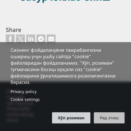
Share
Сизнинг фойдаланувчи тажрибангизни
ошириш учун ушбу сайтда "cookie"
файлларидан фойдаланамиз. "Хўп, розиман"
тугмачасини босиш орқали сиз "cookie"
файлларини ўрнатишимизга розилиғингизни
берасиз.
Footer
Privacy policy
Contact
Copyright
Cookie settings
Сайт Харитаси
Privacy policy
Cookie settings
Хўп розиман
Рад этиш
Логин