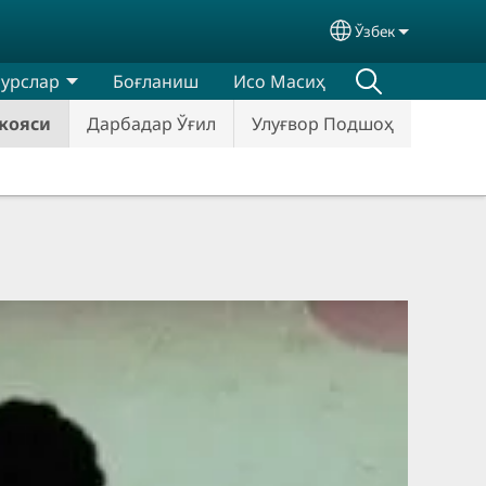
Ўзбек
Select your lan
сурслар
Боғланиш
Исо Масиҳ
кояси
Дарбадар Ўғил
Улуғвор Подшоҳ