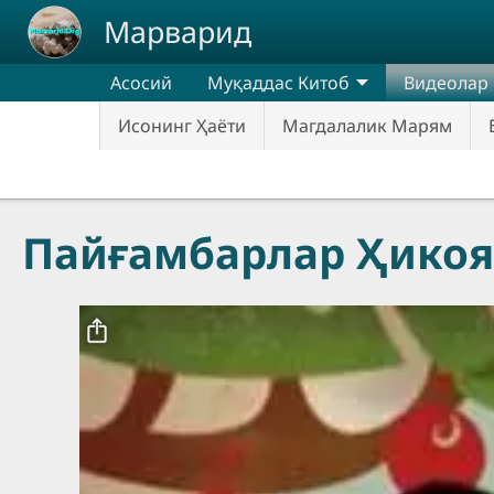
Skip to main content
Марварид
Асосий
Муқаддас Китоб
Видеолар
Исонинг Ҳаёти
Магдалалик Марям
Пайғамбарлар Ҳикоя
Video file