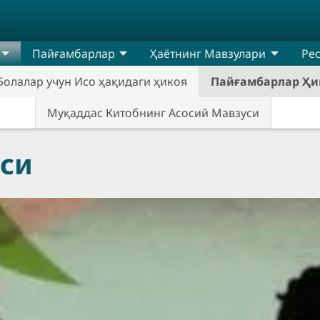
Пайғамбарлар
Ҳаётнинг Мавзулари
Ре
Болалар учун Исо ҳақидаги ҳикоя
Пайғамбарлар Ҳи
Муқаддас Китобнинг Асосий Мавзуси
си